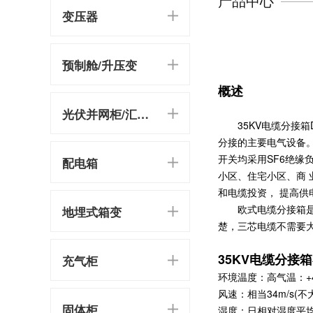
产品中心
变压器
预制舱/升压变
概述
光伏并网柜/汇流箱
35KV电缆分接箱D
分接的主要电气设备
开关均采用SF6绝缘
配电箱
小区、住宅小区、商
和电缆投资， 提高供
欧式电缆分接箱是近
地埋式箱变
楚，三芯电缆不需要大
35KV电缆分接
充气柜
环境温度：高气温：+4
风速：相当34m/s(不大
固体柜
湿度：日相对湿度平均