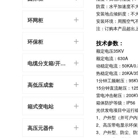
防震：水平加速度不大于0
安装地点倾斜度：不大
环网柜
安装环境：周围空气
注：订购本产品超出
环保柜
技术参数：
额定电压35KV
额定电流：630A
电缆分支箱/开闭所
动稳定电流：50KA/0.
热稳定电流：20KA/3
1分钟工频耐压：95K
高低压成套
15分钟直流耐压：125
雷电冲击耐压：200K
箱体防护等级：IP56
箱式变电站
光伏发电项目中运行
1、户外型（并可户内
2、高压带电显示环保
高压元器件
3、户外型、防尘、