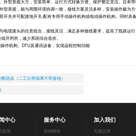
凑、外型美观大方，安装简单、运行方式转换方便、保护整定灵活。且有带
、外型美观，能与周围环境协调一致，接线方案灵活多样，安装操作极为方
负荷开关并可配接地开关,配有专用手动操作机构或电动操作机构。同时具
关与电缆接头的任意组合，接线灵活，满足多种接线要求，提高了线路运
柜或开闭所，减少系统综合造价。
动操作机构、DTU及通讯设备，实现远程控制功能
柜断路器（二工位带隔离不带接地）
柜
闻中心
服务中心
加入我们
司新闻
营销网络
毛隧自荐