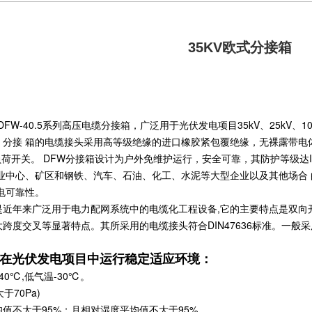
35KV欧式分接箱
FW-40.5系列高压电缆分接箱，广泛用于光伏发电项目35kV、25kV、
。分接 箱的电缆接头采用高等级绝缘的进口橡胶紧包覆绝缘，无裸露带电
负荷开关。 DFW分接箱设计为户外免维护运行，安全可靠，其防护等级达
 业中心、矿区和钢铁、汽车、石油、化工、水泥等大型企业以及其他场合
电可靠性。
年来广泛用于电力配网系统中的电缆化工程设备,它的主要特点是双向开
跨度交叉等显著特点。其所采用的电缆接头符合DIN47636标准。一般采
箱在光伏发电项目中运行稳定适应环境：
0℃,低气温-30℃。
于70Pa)
值不大于95%；月相对湿度平均值不大于95%。