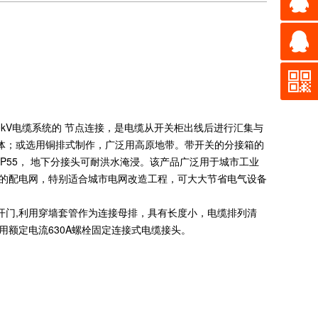
10kV电缆系统的 节点连接，是电缆从开关柜出线后进行汇集与
体；或选用铜排式制作，广泛用高原地带。带开关的分接箱的
IP55， 地下分接头可耐洪水淹浸。该产品广泛用于城市工业
 的配电网，特别适合城市电网改造工程，可大大节省电气设备
门,利用穿墙套管作为连接母排，具有长度小，电缆排列清
用额定电流630A螺栓固定连接式电缆接头。