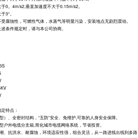
。4m/s2,垂直加速度不大于0.15m/s2。
于3°。
不受腐蚀性，可燃性气体，水蒸气等明显污染，安装地点无剧烈震动。
上述条件规定时，请与本公司协商。
3S
S
V
KV
V
稳定特点：
型）、全密封结构，“五防”安全、免维护,可靠的人身安全保障。
型户外电缆分支箱,简化城市电缆网络系统，节省投资。
防潮、抗洪水、耐腐蚀，环境适应性强，组合灵活，从一路进线出线到多路